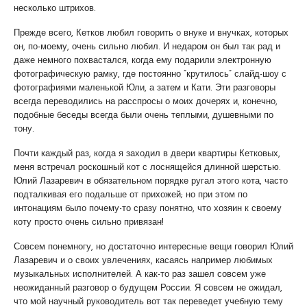
несколько штрихов.
Прежде всего, Кетков любил говорить о внуке и внучках, которых
он, по-моему, очень сильно любил. И недаром он был так рад и
даже немного похвастался, когда ему подарили электронную
фотографическую рамку, где постоянно “крутилось” слайд-шоу с
фотографиями маленькой Юли, а затем и Кати. Эти разговоры
всегда переводились на расспросы о моих дочерях и, конечно,
подобные беседы всегда были очень теплыми, душевными по
тону.
Почти каждый раз, когда я заходил в двери квартиры Кетковых,
меня встречал роскошный кот с лоснящейся длинной шерстью.
Юлий Лазаревич в обязательном порядке ругал этого кота, часто
подталкивая его подальше от прихожей; но при этом по
интонациям было почему-то сразу понятно, что хозяин к своему
коту просто очень сильно привязан!
Совсем понемногу, но достаточно интересные вещи говорил Юлий
Лазаревич и о своих увлечениях, касаясь например любимых
музыкальных исполнителей. А как-то раз зашел совсем уже
неожиданный разговор о будущем России. Я совсем не ожидал,
что мой научный руководитель вот так переведет учебную тему