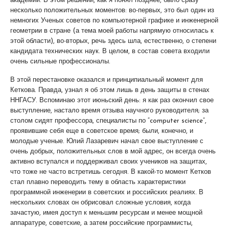
академии. В этом решении, как я понял позднее, было сразу
несколько положительных моментов: во-первых, это был один из
немногих Ученых советов по компьютерной графике и инженерной
геометрии в стране (а тема моей работы напрямую относилась к
этой области), во-вторых, речь здесь шла, естественно, о степени
кандидата технических наук. В целом, в состав совета входили
очень сильные профессионалы.
В этой перестановке оказался и принципиальный момент для
Кеткова. Правда, узнал я об этом лишь в день защиты в стенах
ННГАСУ. Вспоминаю этот июньский день: я как раз окончил свое
выступление, настало время отзыва научного руководителя; за
столом сидят профессора, специалисты по “computer science”,
проявившие себя еще в советское время; были, конечно, и
молодые ученые. Юлий Лазаревич начал свое выступление с
очень добрых, положительных слов в мой адрес, он всегда очень
активно вступался и поддерживал своих учеников на защитах,
что тоже не часто встретишь сегодня. В какой-то момент Кетков
стал плавно переводить тему в область характеристики
программной инженерии в советских и российских реалиях. В
нескольких словах он обрисовал сложные условия, когда
зачастую, имея доступ к меньшим ресурсам и менее мощной
аппаратуре, советские, а затем российские программисты,