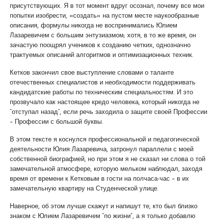
присутствующих. Я в тот момент вдруг осознал, почему все мои
попытки изобрести, «создать» на пустом месте наукообразные
описания, формулы никогда не воспринимались Юлием
Лазаревичем с большим энтузиазмом; хотя, в то же время, он
зачастую поощрял учеников к созданию четких, однозначно
трактуемых описаний алгоритмов и оптимизационных техник.
Кетков закончил свое выступление словами о таланте
отечественных специалистов и необходимости поддерживать
кандидатские работы по техническим специальностям. И это
прозвучало как настоящее кредо человека, который никогда не
“отступал назад”, если речь заходила о защите своей Профессии
– Профессии с большой буквы.
В этом тексте я коснулся профессиональной и педагогической
деятельности Юлия Лазаревича, затронул параллели с моей
собственной биографией, но при этом я не сказал ни слова о той
замечательной атмосфере, которую мельком наблюдал, заходя
время от времени к Кетковым в гости на полчаса-час – в их
замечательную квартиру на Студенческой улице.
Наверное, об этом лучше скажут и напишут те, кто был близко
знаком с Юлием Лазаревичем “по жизни”, а я только добавлю