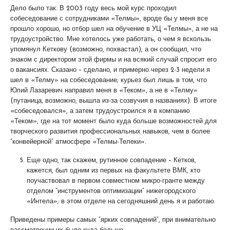
Дело было так. В 2003 году весь мой курс проходил
собеседование с сотрудниками «Телмы», вроде бы у меня все
прошло хорошо, но отбор шел на обучение в УЦ «Телмы», а не на
трудоустройство. Мне хотелось уже работать, о чем я вскользь
упомянул Кеткову (возможно, похвастал), а он сообщил, что
знаком с директором этой фирмы и на всякий случай спросит его
о вакансиях. Сказано – сделано, и примерно через 2-3 недели я
шел в «Телму» на собеседование; курьез был лишь в том, что
Юлий Лазаревич направил меня в «Теком», а не в «Телму»
(путаница, возможно, вышла из-за созвучия в названиях). В итоге
«собеседовался», а затем трудоустроился я в компанию
«Теком», где на тот момент было куда больше возможностей для
творческого развития профессиональных навыков, чем в более
“конвейерной” атмосфере «Телмы-Телеки».
Еще одно, так скажем, рутинное совпадение – Кетков,
кажется, был одним из первых на факультете ВМК, кто
поучаствовал в первом совместном микро-гранте между
отделом “инструментов оптимизации” нижегородского
«Интела»; в этом отделе на сегодняшний день я и работаю.
Приведены примеры самых “ярких совпадений”, при внимательно