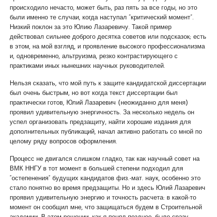
происходило нечасто, может быть, раз пять за все годы, но это
были именно те случаи, когда наступал “критический момент”.
Низкий поклон за это Юлию Лазаревичу. Такой пример
действовал сильнее доброго десятка советов или подсказок; есть
в этом, на мой взгляд, и проявление высокого профессионализма
и, одновременно, альтруизма, резко контрастирующего с
практиками иных нынешних научных руководителей.
Нельзя сказать, что мой путь к защите кандидатской диссертации
был очень быстрым, но вот когда текст диссертации был
практически готов, Юлий Лазаревич (неожиданно для меня)
проявил удивительную энергичность. За несколько недель он
успел организовать предзащиту, найти хорошие издания для
дополнительных публикаций, начал активно работать со мной по
целому ряду вопросов оформления.
Процесс не двигался слишком гладко, так как научный совет на
ВМК ННГУ в тот момент в большей степени подходил для
“остепенения” будущих кандидатов физ.-мат. наук, особенно это
стало понятно во время предзащиты. Но и здесь Юлий Лазаревич
проявил удивительную энергию и точность расчета: в какой-то
момент он сообщил мне, что защищаться будем в Строительной