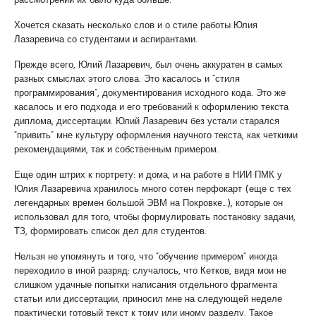
рассмотрении их было куда больше.
Хочется сказать несколько слов и о стиле работы Юлия
Лазаревича со студентами и аспирантами.
Прежде всего, Юлий Лазаревич, был очень аккуратен в самых
разных смыслах этого слова. Это касалось и “стиля
программирования”, документирования исходного кода. Это же
касалось и его подхода и его требований к оформлению текста
диплома, диссертации. Юлий Лазаревич без устали старался
“привить” мне культуру оформления научного текста, как четкими
рекомендациями, так и собственным примером.
Еще один штрих к портрету: и дома, и на работе в НИИ ПМК у
Юлия Лазаревича хранилось много сотен перфокарт (еще с тех
легендарных времен большой ЭВМ на Покровке…), которые он
использовал для того, чтобы формулировать постановку задачи,
ТЗ, формировать список дел для студентов.
Нельзя не упомянуть и того, что “обучение примером” иногда
переходило в иной разряд: случалось, что Кетков, видя мои не
слишком удачные попытки написания отдельного фрагмента
статьи или диссертации, приносил мне на следующей неделе
практически готовый текст к тому или иному разделу. Такое