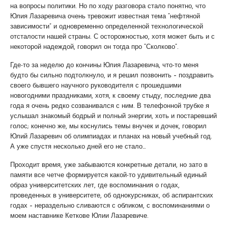
на вопросы политики. Но по ходу разговора стало понятно, что
Юлия Лазаревича очень тревожит известная тема “нефтяной
зависимости” и одновременно определенной технологической
отсталости нашей страны. С осторожностью, хотя может быть и с
некоторой надеждой, говорил он тогда про “Сколково”.
Где-то за неделю до кончины Юлия Лазаревича, что-то меня
будто бы сильно подтолкнуло, и я решил позвонить – поздравить
своего бывшего научного руководителя с прошедшими
новогодними праздниками, хотя, к своему стыду, последние два
года я очень редко созванивался с ним. В телефонной трубке я
услышал знакомый бодрый и полный энергии, хоть и постаревший
голос; конечно же, мы коснулись темы внучек и дочек, говорил
Юлий Лазаревич об олимпиадах и планах на новый учебный год.
А уже спустя несколько дней его не стало…
Проходит время, уже забываются конкретные детали, но зато в
памяти все четче формируется какой-то удивительный единый
образ университетских лет, где воспоминания о годах,
проведенных в университете, об однокурсниках, об аспирантских
годах – нераздельно сливаются с обликом, с воспоминаниями о
моем наставнике Кеткове Юлии Лазаревиче.