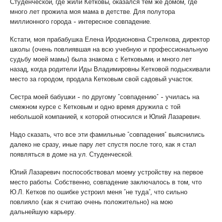
Студенческой, где жили Кетковы, оказался тем же домом, где
много лет прожила моя мама в детстве. Для полутора
миллионного города – интересное совпадение.
Кстати, моя прабабушка Елена Иродионовна Стрелкова, директор
школы (очень повлиявшая на всю учебную и профессиональную
судьбу моей мамы) была знакома с Кетковыми; и много лет
назад, когда родители Иды Владимировны Кетковой подыскивали
место за городом, продала Кетковым свой садовый участок.
Сестра моей бабушки – по другому “совпадению” – училась на
смежном курсе с Кетковым и одно время дружила с той
небольшой компанией, к которой относился и Юлий Лазаревич.
Надо сказать, что все эти фамильные “совпадения” выяснились
далеко не сразу, иные пару лет спустя после того, как я стал
появляться в доме на ул. Студенческой.
Юлий Лазаревич поспособствовал моему устройству на первое
место работы. Собственно, совпадение заключалось в том, что
Ю.Л. Кетков по ошибке устроил меня “не туда”, что сильно
повлияло (как я считаю очень положительно) на мою
дальнейшую карьеру.