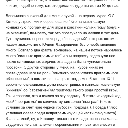
даже не смотря на то, что наше поколение уже не училось по его
книгам, подобно тому, как это делали студенты лет за 10 до нас.
Вспоминаю знаковый для меня случай – на первом курсе Ю.Л.
Кетков устроил мини-соревнование. “Кто напишет самую
компактную программу для игры в крестики-нолики, тому бонус –
на экзамене”, по-моему, так это прозвучало на лекции в тот день.
Тут случилось первое из череды “совпадений”, которых потом в
нашем знакомстве с Юлием Лазаревичем было необыкновенно
много. Совпало два факта: во-первых, на нашем потоке набралось
много “сильных программистов” и они попросту вздернули нос:
после олимпиадных задачек эта задача была «унизительно
простой». С другой стороны, у меня, на 1 курсе никак не
претендовавшего на роль “опытного разработчика программного
обеспечения”, в памяти всплыло, что когда мне было лет 10-11,
вероятно, отлеживаясь дома после гриппа, я написал маленькую
“книжицу” со “стратегией”/алгоритмом такого рода простой игры.
Так и совпало, что я взялся за эту задачку. В итоге исходный код
моей “программы” по количеству символов “выиграл” (чисто
условно за счет чрезмерной грубости “подхода”). Победа (плюс
условная слава среди непрограммирующей части факультета)
была за мной, ну, а Кеткову только того и надо: основная масса
студентов не спит, элемент соревнования и практики внесен в