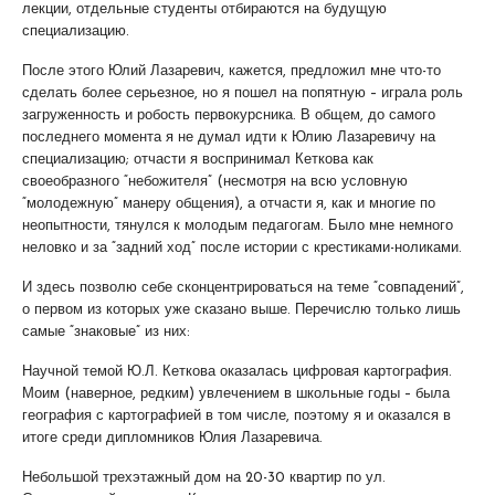
лекции, отдельные студенты отбираются на будущую
специализацию.
После этого Юлий Лазаревич, кажется, предложил мне что-то
сделать более серьезное, но я пошел на попятную – играла роль
загруженность и робость первокурсника. В общем, до самого
последнего момента я не думал идти к Юлию Лазаревичу на
специализацию; отчасти я воспринимал Кеткова как
своеобразного “небожителя” (несмотря на всю условную
“молодежную” манеру общения), а отчасти я, как и многие по
неопытности, тянулся к молодым педагогам. Было мне немного
неловко и за “задний ход” после истории с крестиками-ноликами.
И здесь позволю себе сконцентрироваться на теме “совпадений”,
о первом из которых уже сказано выше. Перечислю только лишь
самые “знаковые” из них:
Научной темой Ю.Л. Кеткова оказалась цифровая картография.
Моим (наверное, редким) увлечением в школьные годы – была
география с картографией в том числе, поэтому я и оказался в
итоге среди дипломников Юлия Лазаревича.
Небольшой трехэтажный дом на 20-30 квартир по ул.