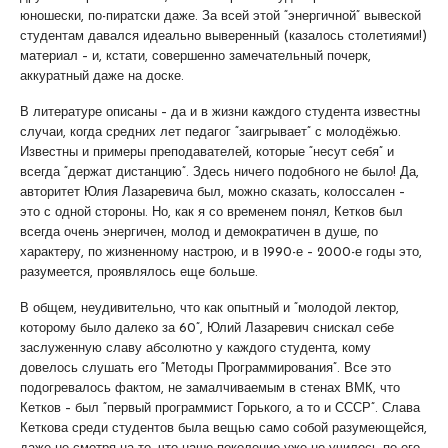
юношески, по-пиратски даже. За всей этой “энергичной” вывеской
студентам давался идеально выверенный (казалось столетиями!)
материал – и, кстати, совершенно замечательный почерк,
аккуратный даже на доске.
В литературе описаны – да и в жизни каждого студента известны
случаи, когда средних лет педагог “заигрывает” с молодёжью.
Известны и примеры преподавателей, которые “несут себя” и
всегда “держат дистанцию”. Здесь ничего подобного не было! Да,
авторитет Юлия Лазаревича был, можно сказать, колоссален –
это с одной стороны. Но, как я со временем понял, Кетков был
всегда очень энергичен, молод и демократичен в душе, по
характеру, по жизненному настрою, и в 1990-е – 2000-е годы это,
разумеется, проявлялось еще больше.
В общем, неудивительно, что как опытный и “молодой лектор,
которому было далеко за 60”, Юлий Лазаревич снискал себе
заслуженную славу абсолютно у каждого студента, кому
довелось слушать его “Методы Программирования”. Все это
подогревалось фактом, не замалчиваемым в стенах ВМК, что
Кетков – был “первый программист Горького, а то и СССР”. Слава
Кеткова среди студентов была вещью само собой разумеющейся,