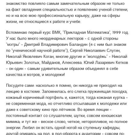
знакомство повлияло самым замечательным образом не только
на факт овладения специальностью и появлению ученой степени,
но и на всю мою профессиональную карьеру, даже на сферы
жизни, не относящиеся к работе и учебе.
Вспоминаю первый курс ВМК, “Прикладная Математика”, 1999 год.
У нас было много неординарных лекторов – с одной стороны
“мэтры” – Дмитрий Владимирович Баландин (я с ним был знаком
по “ученической научной работе”), Сергей Николаевич Слугин,
Николай Яковлевич Коган, многие другие и “молодёжь” – Николай
Юрьевич Золотых, Майданов, Алексеева. Юлий Лазаревич Кетков
– он один – самым удивительным образом объединял в себе
качества и мэтров, и молодежи!
Посудите сами: насколько я помню, он никогда не приходил на
лекцию в костюме. Запомнилась его слегка пружинящая походка,
кожаный коричневый портфель и, кажется, тогда кожаная куртка –
не современная мода, но отчетливо отсылавшая к молодежи или
даже к советскому кино про лётчиков. Во время лекции –
постоянный контакт со слушателем, шутки, совсем юношеская
мимика; и тут же – веское слово, четкое, неторопливое, но полное
энергии. Любил он встать одной ногой на ступеньку кафедры,
другой опираясь на пол, в пол-оборота к аудитории – совсем по-