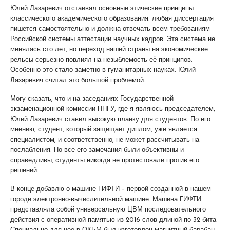
Юлий Лазаревич отстаивал основные этические принципы
классического академического образования: любая диссертация
пишется самостоятельно и должна отвечать всем требованиям
Российской системы аттестации научных кадров. Эта система не
менялась сто лет, но переход нашей страны на экономические
рельсы серьезно повлиял на незыблемость её принципов.
Особенно это стало заметно в гуманитарных науках. Юлий
Лазаревич считал это большой проблемой.
Могу сказать, что и на заседаниях Государственной
экзаменационной комиссии ННГУ, где я являюсь председателем,
Юлий Лазаревич ставил высокую планку для студентов. По его
мнению, студент, который защищает диплом, уже является
специалистом, и соответственно, не может рассчитывать на
послабления. Но все его замечания были объективны и
справедливы, студенты никогда не протестовали против его
решений.
В конце добавлю о машине ГИФТИ – первой созданной в нашем
городе электронно-вычислительной машине. Машина ГИФТИ
представляла собой универсальную ЦВМ последовательного
действия с оперативной памятью из 2016 слов длиной по 32 бита.