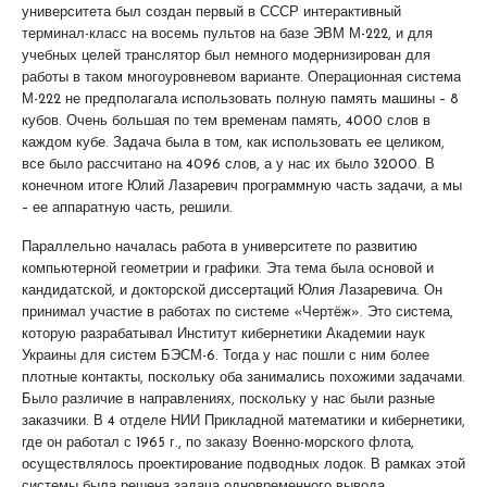
университета был создан первый в СССР интерактивный
терминал-класс на восемь пультов на базе ЭВМ М-222, и для
учебных целей транслятор был немного модернизирован для
работы в таком многоуровневом варианте. Операционная система
М-222 не предполагала использовать полную память машины – 8
кубов. Очень большая по тем временам память, 4000 слов в
каждом кубе. Задача была в том, как использовать ее целиком,
все было рассчитано на 4096 слов, а у нас их было 32000. В
конечном итоге Юлий Лазаревич программную часть задачи, а мы
– ее аппаратную часть, решили.
Параллельно началась работа в университете по развитию
компьютерной геометрии и графики. Эта тема была основой и
кандидатской, и докторской диссертаций Юлия Лазаревича. Он
принимал участие в работах по системе «Чертёж». Это система,
которую разрабатывал Институт кибернетики Академии наук
Украины для систем БЭСМ-6. Тогда у нас пошли с ним более
плотные контакты, поскольку оба занимались похожими задачами.
Было различие в направлениях, поскольку у нас были разные
заказчики. В 4 отделе НИИ Прикладной математики и кибернетики,
где он работал с 1965 г., по заказу Военно-морского флота,
осуществлялось проектирование подводных лодок. В рамках этой
системы была решена задача одновременного вывода