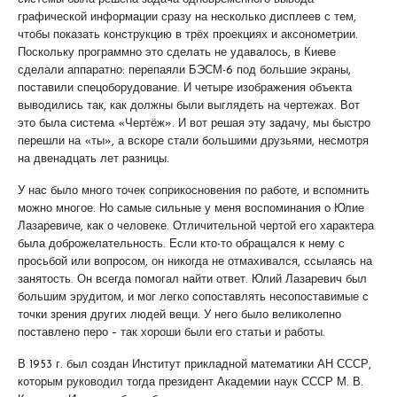
графической информации сразу на несколько дисплеев с тем,
чтобы показать конструкцию в трёх проекциях и аксонометрии.
Поскольку программно это сделать не удавалось, в Киеве
сделали аппаратно: перепаяли БЭСМ-6 под большие экраны,
поставили спецоборудование. И четыре изображения объекта
выводились так, как должны были выглядеть на чертежах. Вот
это была система «Чертёж». И вот решая эту задачу, мы быстро
перешли на «ты», а вскоре стали большими друзьями, несмотря
на двенадцать лет разницы.
У нас было много точек соприкосновения по работе, и вспомнить
можно многое. Но самые сильные у меня воспоминания о Юлие
Лазаревиче, как о человеке. Отличительной чертой его характера
была доброжелательность. Если кто-то обращался к нему с
просьбой или вопросом, он никогда не отмахивался, ссылаясь на
занятость. Он всегда помогал найти ответ. Юлий Лазаревич был
большим эрудитом, и мог легко сопоставлять несопоставимые с
точки зрения других людей вещи. У него было великолепно
поставлено перо – так хороши были его статьи и работы.
В 1953 г. был создан Институт прикладной математики АН СССР,
которым руководил тогда президент Академии наук СССР М. В.