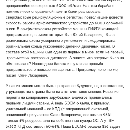
Специально для нее в ОКБМ был изготовлен магнитный барабан,
вращавшийся со скоростью 6000 об./мин. На этом барабане
помимо ячеек оперативной памяти были реализованы
сверхбыстрые рециркуляционные регистры, позволившие довести
скорость работы арифметического устройства до 6000 сложений
в сек. В арифметическом устройстве машины ГИФТИ командой
программистов, в числе которых был Юлий Лазаревич, была
реализована схема ускоренного умножения и смоделирована
оригинальная схема ускоренного деления двоичных чисел. В
составе этой машины был один из первых в мире, если не первый,
графических растровых дисплеев. А знаете, что впервые было на
нём показано? Новогодняя ёлочка и шутливая просьба
программистов о повышении зарплаты. Программу, конечно же,
писал Юлий Лазаревич.
У наших машин могло быть прекрасное будущее, но, к сожалению,
у руководства страны было на этот счет свое мнение. Решение
перейти на копирование зарубежных аналогов принималось
первыми лицами страны. А ведь БЭСМ-6 была, к примеру,
уникальной машиной – ее КПД (с операционной системой,
написанной при участии Юлия Лазаревича, составлял 96%!
Только 4% ресурсов шло на собственные нужды ОС. А у IBM
S/360 КПД составлял 60-64%. Наша БЭСМ-6 решала 256 задач