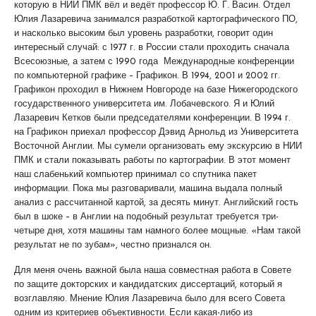
которую в НИИ ПМК вёл и ведёт профессор Ю. Г. Васин. Отдел
Юлия Лазаревича занимался разработкой картографического ПО,
и насколько высоким был уровень разработки, говорит один
интересный случай: с 1977 г. в России стали проходить сначала
Всесоюзные, а затем с 1990 года Международные конференции
по компьютерной графике – Графикон. В 1994, 2001 и 2002 гг.
Графикон проходил в Нижнем Новгороде на базе Нижегородского
государственного университета им. Лобачевского. Я и Юлий
Лазаревич Кетков были председателями конференции. В 1994 г.
на Графикон приехал профессор Дэвид Арнольд из Университета
Восточной Англии. Мы сумели организовать ему экскурсию в НИИ
ПМК и стали показывать работы по картографии. В этот момент
наш слабенький компьютер принимал со спутника пакет
информации. Пока мы разговаривали, машина выдала полный
анализ с рассчитанной картой, за десять минут. Английский гость
был в шоке – в Англии на подобный результат требуется три-
четыре дня, хотя машины там намного более мощные. «Нам такой
результат не по зубам», честно признался он.
Для меня очень важной была наша совместная работа в Совете
по защите докторских и кандидатских диссертаций, который я
возглавляю. Мнение Юлия Лазаревича было для всего Совета
одним из критериев объективности. Если какая-либо из