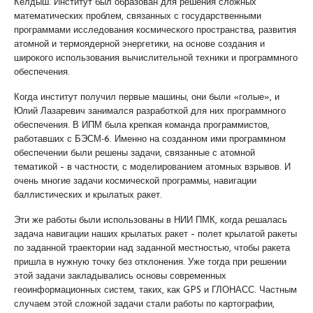
Келдыш. Институт был образован для решения сложных
математических проблем, связанных с государственными
программами исследования космического пространства, развития
атомной и термоядерной энергетики, на основе создания и
широкого использования вычислительной техники и программного
обеспечения.
Когда институт получил первые машины, они были «голые», и
Юлий Лазаревич занимался разработкой для них программного
обеспечения. В ИПМ была крепкая команда программистов,
работавших с БЭСМ-6. Именно на созданном ими программном
обеспечении были решены задачи, связанные с атомной
тематикой – в частности, с моделированием атомных взрывов. И
очень многие задачи космической программы, навигации
баллистических и крылатых ракет.
Эти же работы были использованы в НИИ ПМК, когда решалась
задача навигации наших крылатых ракет – полет крылатой ракеты
по заданной траектории над заданной местностью, чтобы ракета
пришла в нужную точку без отклонения. Уже тогда при решении
этой задачи закладывались основы современных
геоинформационных систем, таких, как GPS и ГЛОНАСС. Частным
случаем этой сложной задачи стали работы по картографии,